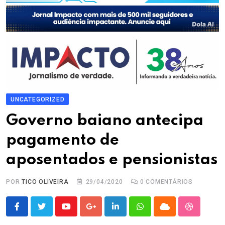
UNCATEGORIZED
Governo baiano antecipa
pagamento de
aposentados e pensionistas
POR
TICO OLIVEIRA
29/04/2020
0
COMENTÁRIOS
Youtube
Google+
LinkedIn
Whatsapp
Cloud
StumbleU