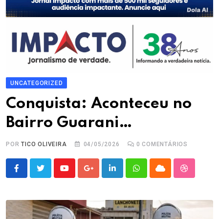
UNCATEGORIZED
Conquista: Aconteceu no
Bairro Guarani…
POR
TICO OLIVEIRA
04/05/2026
0
COMENTÁRIOS
Youtube
Google+
LinkedIn
Whatsapp
Cloud
StumbleU