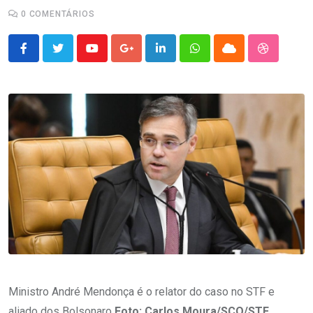
0
COMENTÁRIOS
Youtube
Google+
LinkedIn
Whatsapp
Cloud
StumbleU
Ministro André Mendonça é o relator do caso no STF e
aliado dos Bolsonaro
Foto: Carlos Moura/SCO/STF