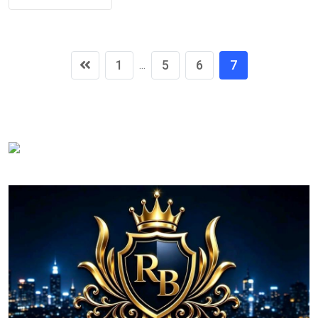
1
5
6
7
...