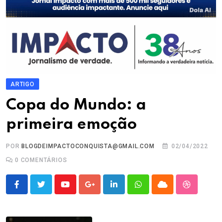
ARTIGO
Copa do Mundo: a
primeira emoção
POR
BLOGDEIMPACTOCONQUISTA@GMAIL.COM
02/04/2022
0
COMENTÁRIOS
Youtube
Google+
LinkedIn
Whatsapp
Cloud
StumbleU