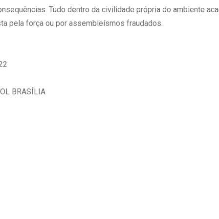
 consequências. Tudo dentro da civilidade própria do ambiente ac
sta pela força ou por assembleísmos fraudados.
022
BROL BRASÍLIA
Upon