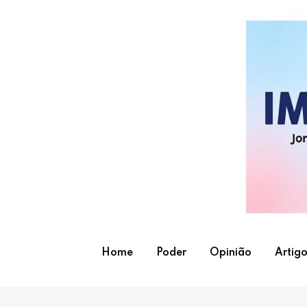
Skip
to
content
Home
Poder
Opinião
Artigo