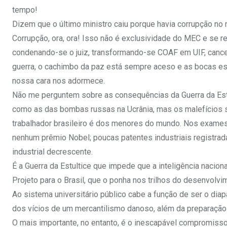
tempo!
Dizem que o último ministro caiu porque havia corrupção no m
Corrupção, ora, ora! Isso não é exclusividade do MEC e se r
condenando-se o juiz, transformando-se COAF em UIF, cance
guerra, o cachimbo da paz está sempre aceso e as bocas est
nossa cara nos adormece.
Não me perguntem sobre as consequências da Guerra da Estu
como as das bombas russas na Ucrânia, mas os malefícios s
trabalhador brasileiro é dos menores do mundo. Nos exames 
nenhum prêmio Nobel; poucas patentes industriais registrad
industrial decrescente.
É a Guerra da Estultice que impede que a inteligência nacion
Projeto para o Brasil, que o ponha nos trilhos do desenvolvi
Ao sistema universitário público cabe a função de ser o diap
dos vícios de um mercantilismo danoso, além da preparaçã
O mais importante, no entanto, é o inescapável compromisso