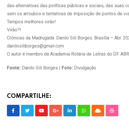
das alternativas das políticas públicas e sociais, das suas
sem os arroubos e tentativas de imposição de pontos de vi
Tempos melhores virão!
Virão?!
Crônicas da Madrugada. Danilo Sili Borges. Brasília – Abr. 2
danilosiliborges@gmail.com
O autor é membro da Academia Rotária de Letras do DF. A
Fonte:
Danilo Sili Borges |
Foto:
Divulgação
COMPARTILHE:
Youtube
Google+
LinkedIn
Whatsapp
Cloud
Stumble