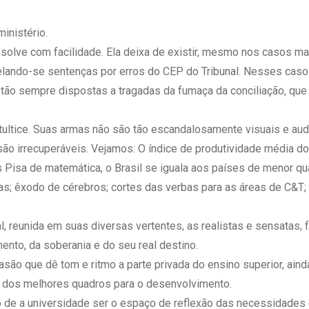
inistério.
esolve com facilidade. Ela deixa de existir, mesmo nos casos m
lando-se sentenças por erros do CEP do Tribunal. Nesses caso
ão sempre dispostas a tragadas da fumaça da conciliação, que 
ltice. Suas armas não são tão escandalosamente visuais e aud
ão irrecuperáveis. Vejamos: O índice de produtividade média do
Pisa de matemática, o Brasil se iguala aos países de menor qua
as; êxodo de cérebros; cortes das verbas para as áreas de C&T; 
al, reunida em suas diversas vertentes, as realistas e sensatas,
mento, da soberania e do seu real destino.
asão que dê tom e ritmo a parte privada do ensino superior, aind
o dos melhores quadros para o desenvolvimento.
 de a universidade ser o espaço de reflexão das necessidades 