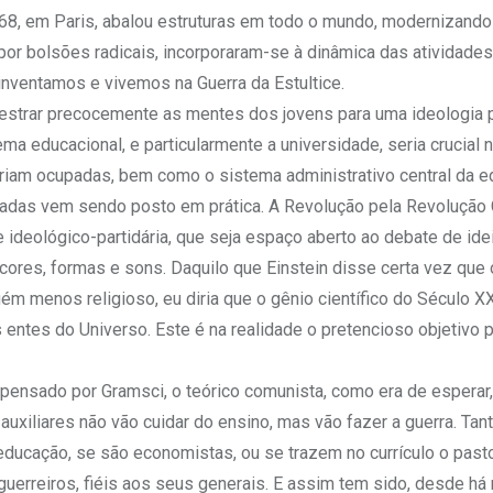
968, em Paris, abalou estruturas em todo o mundo, modernizando
vo por bolsões radicais, incorporaram-se à dinâmica das atividades
 inventamos e vivemos na Guerra da Estultice.
strar precocemente as mentes dos jovens para uma ideologia 
 educacional, e particularmente a universidade, seria crucial 
eriam ocupadas, bem como o sistema administrativo central da e
cadas vem sendo posto em prática. A Revolução pela Revolução C
 ideológico-partidária, que seja espaço aberto ao debate de ide
ores, formas e sons. Daquilo que Einstein disse certa vez que 
m menos religioso, eu diria que o gênio científico do Século XX
 entes do Universo. Este é na realidade o pretencioso objetivo 
 pensado por Gramsci, o teórico comunista, como era de esperar,
auxiliares não vão cuidar do ensino, mas vão fazer a guerra. Tan
educação, se são economistas, ou se trazem no currículo o past
uerreiros, fiéis aos seus generais. E assim tem sido, desde há