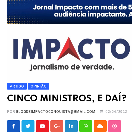
ARTIGO
OPINIÃO
CINCO MINISTROS, E DAÍ?
POR
BLOGDEIMPACTOCONQUISTA@GMAIL.COM
02/04/2022
Youtube
Google+
LinkedIn
Whatsapp
Cloud
Stumble