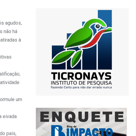
ais agudos,
s não há
atiradas à
itivas
lificação;
atividade
 formule um
a eivada
do país,