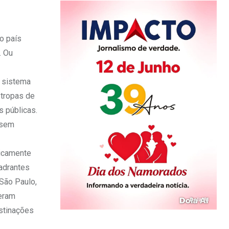
o país
. Ou
o sistema
 tropas de
s públicas.
 sem
ricamente
uadrantes
São Paulo,
 eram
stinações