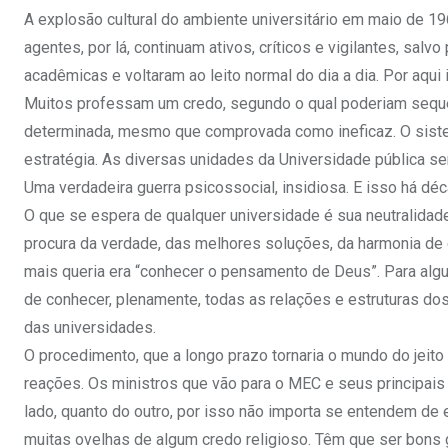
A explosão cultural do ambiente universitário em maio de 1
agentes, por lá, continuam ativos, críticos e vigilantes, sal
acadêmicas e voltaram ao leito normal do dia a dia. Por aqui
Muitos professam um credo, segundo o qual poderiam seque
determinada, mesmo que comprovada como ineficaz. O sistema
estratégia. As diversas unidades da Universidade pública s
Uma verdadeira guerra psicossocial, insidiosa. E isso há dé
O que se espera de qualquer universidade é sua neutralidade
procura da verdade, das melhores soluções, da harmonia de c
mais queria era “conhecer o pensamento de Deus”. Para algué
de conhecer, plenamente, todas as relações e estruturas dos
das universidades.
O procedimento, que a longo prazo tornaria o mundo do jeito
reações. Os ministros que vão para o MEC e seus principais 
lado, quanto do outro, por isso não importa se entendem de 
muitas ovelhas de algum credo religioso. Têm que ser bons g