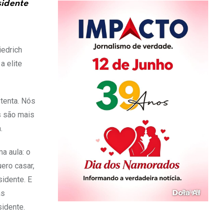
sidente
iedrich
a elite
tenta. Nós
s são mais
.
a aula: o
ero casar,
sidente. E
as
idente.