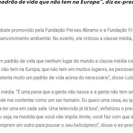
adrão de vida que não tem na Europa”, diz ex-pre
m debate promovido pela Fundação Perseu Abramo e a Fundação Fr
envolvimento ambiental. No evento, ele criticou a classe média, 
um padrão de vida que nenhum lugar do mundo a classe média os
 não tem na Europa, que não tem em muitos lugares, as pessoa
stenta muito um padrão de vida acima do necessário”, disse Lula
média. “É uma pena que a gente não nasce e a gente não tem um
ode me contentar como um ser humano. Eu quero uma casa, eu qu
a ter uma em cada sala. Uma televisão já tá boa”, enfatizou o pre
u seja, na medida que você não impõe limite, você faz com que 
prem um outro para pousar o seu helicóptero”, disse o ex-pres