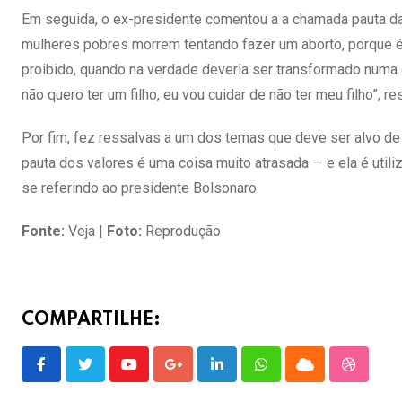
Em seguida, o ex-presidente comentou a a chamada pauta da f
mulheres pobres morrem tentando fazer um aborto, porque é pr
proibido, quando na verdade deveria ser transformado numa q
não quero ter um filho, eu vou cuidar de não ter meu filho”, r
Por fim, fez ressalvas a um dos temas que deve ser alvo de
pauta dos valores é uma coisa muito atrasada — e ela é util
se referindo ao presidente Bolsonaro.
Fonte:
Veja |
Foto:
Reprodução
COMPARTILHE:
Youtube
Google+
LinkedIn
Whatsapp
Cloud
Stumble