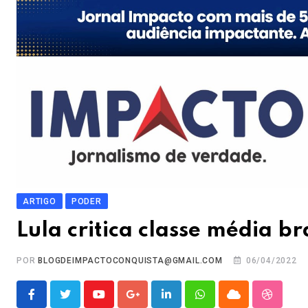
ARTIGO
PODER
Lula critica classe média b
POR
BLOGDEIMPACTOCONQUISTA@GMAIL.COM
06/04/2022
Youtube
Google+
LinkedIn
Whatsapp
Cloud
Stumble