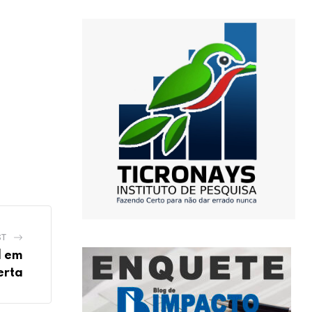
ST
l em
erta