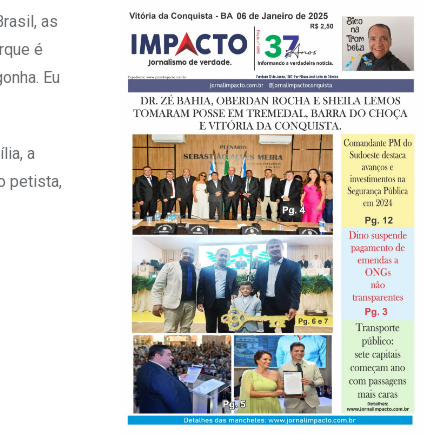
rasil, as
orque é
gonha. Eu
ia, a
 petista,