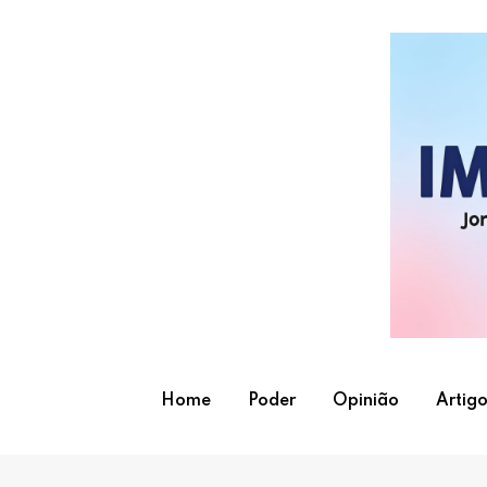
Skip
to
content
Home
Poder
Opinião
Artigo