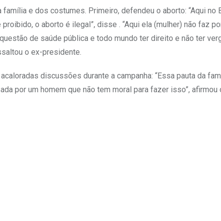
amília e dos costumes. Primeiro, defendeu o aborto: “Aqui no B
oibido, o aborto é ilegal”, disse . “Aqui ela (mulher) não faz p
uestão de saúde pública e todo mundo ter direito e não ter ver
essaltou o ex-presidente.
 acaloradas discussões durante a campanha: “Essa pauta da famíl
izada por um homem que não tem moral para fazer isso”, afirmou o
Upon