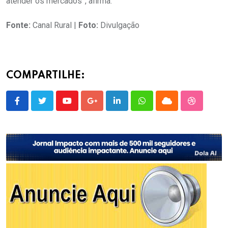
atender os mercados”, afirma.
Fonte:
Canal Rural |
Foto:
Divulgação
COMPARTILHE:
Youtube
Google+
LinkedIn
Whatsapp
Cloud
StumbleU