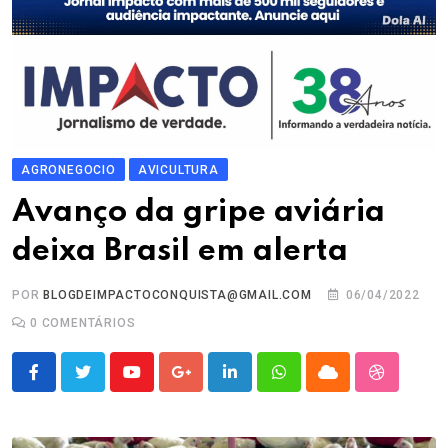
AGRONEGOCIO
AVICULTURA
Avanço da gripe aviária
deixa Brasil em alerta
POR
BLOGDEIMPACTOCONQUISTA@GMAIL.COM
06/04/2022
0
COMENTÁRIOS
Youtube
Google+
LinkedIn
Whatsapp
Cloud
StumbleU