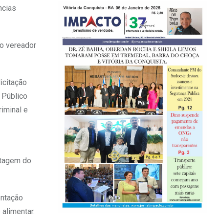
ncias
io vereador
icitação
 Público
riminal e
rtagem do
entação
 alimentar.