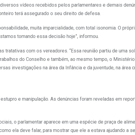
e diversos vídeos recebidos pelos parlamentares e demais denú
nteiro terá assegurado o seu direito de defesa.
onsabilidade, muita imparcialidade, com total isonomia. O própr
estamos tomando essa decisão hoje”, informou.
 tratativas com os vereadores. “Essa reunião partiu de uma sol
 trabalhos do Conselho e também, ao mesmo tempo, o Ministério
sas investigações na área da Infância e da juventude, na área c
l, estupro e manipulação. As denúncias foram reveladas em repo
ciais, o parlamentar aparece em uma espécie de praça de alim
omo ela deve falar, para mostrar que ele a estava ajudando a se