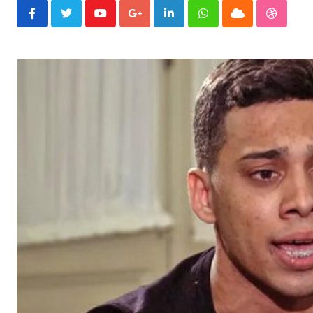
Youtube
Google+
LinkedIn
Whatsapp
Cloud
Stumble