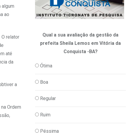
m algum
ha ao
Qual a sua avaliação da gestão da
 O relator
prefeita Sheila Lemos em Vitória da
de
Conquista -BA?
em até
ncia da
Ótima
Boa
btiver a
Regular
o na Ordem
Ruim
ssão,
Péssima