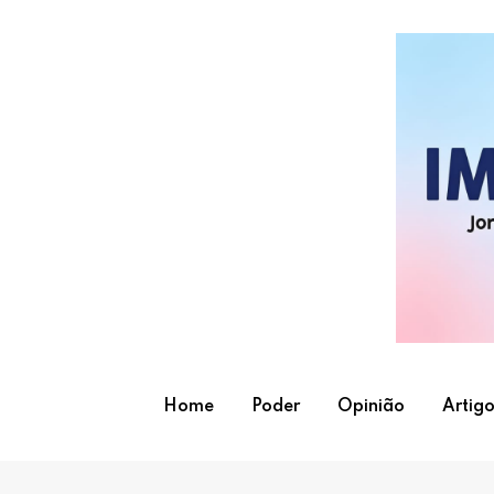
Skip
to
content
Home
Poder
Opinião
Artigo