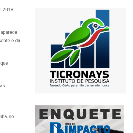
em 2018
e aparece
cente e da
 que
ias
nha, no