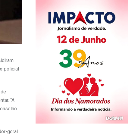
cidiram
-policial
 de
tar. “A
Conselho
or-geral