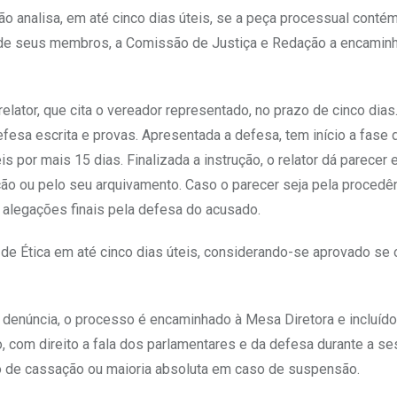
o analisa, em até cinco dias úteis, se a peça processual conté
ria de seus membros, a Comissão de Justiça e Redação a encamin
lator, que cita o vereador representado, no prazo de cinco dias.
efesa escrita e provas. Apresentada a defesa, tem início a fase 
s por mais 15 dias. Finalizada a instrução, o relator dá parecer 
ção ou pelo seu arquivamento. Caso o parecer seja pela procedê
 alegações finais pela defesa do acusado.
de Ética em até cinco dias úteis, considerando-se aprovado se o
à denúncia, o processo é encaminhado à Mesa Diretora e incluíd
o, com direito a fala dos parlamentares e da defesa durante a se
o de cassação ou maioria absoluta em caso de suspensão.