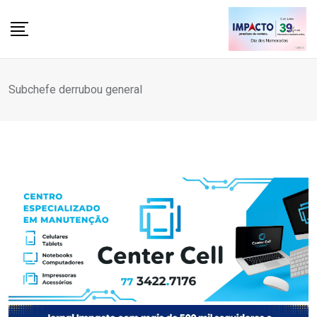
Skip
to
content
Subchefe derrubou general