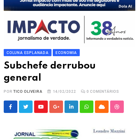
COLUNA ESPLANADA
ECONOMIA
Subchefe derrubou
general
POR
TICO OLIVEIRA
14/02/2022
0
COMENTÁRIOS
Youtube
Google+
LinkedIn
Whatsapp
Cloud
StumbleU