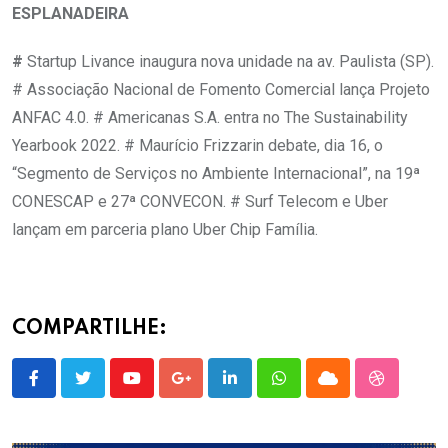
ESPLANADEIRA
#
Startup Livance inaugura nova unidade na av. Paulista (SP).
# Associação Nacional de Fomento Comercial lança Projeto
ANFAC 4.0. # Americanas S.A. entra no The Sustainability
Yearbook 2022. # Maurício Frizzarin debate, dia 16, o
“Segmento de Serviços no Ambiente Internacional”, na 19ª
CONESCAP e 27ª CONVECON. # Surf Telecom e Uber
lançam em parceria plano Uber Chip Família.
COMPARTILHE:
Youtube
Google+
LinkedIn
Whatsapp
Cloud
StumbleU