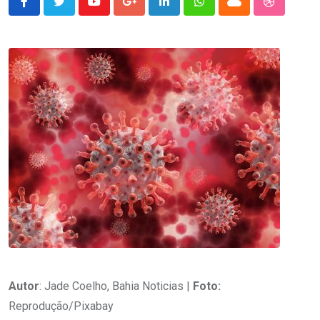
Youtube
Google+
LinkedIn
Whatsapp
Cloud
StumbleU
Autor
: Jade Coelho, Bahia Noticias |
Foto:
Reprodução/Pixabay