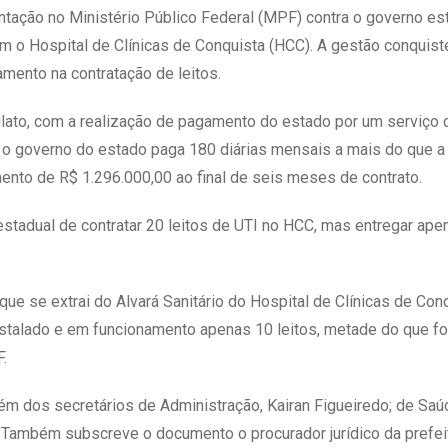
ntação no Ministério Público Federal (MPF) contra o governo est
om o Hospital de Clínicas de Conquista (HCC). A gestão conquis
mento na contratação de leitos.
culato, com a realização de pagamento do estado por um serviço 
e o governo do estado paga 180 diárias mensais a mais do que a
nto de R$ 1.296.000,00 ao final de seis meses de contrato.
stadual de contratar 20 leitos de UTI no HCC, mas entregar ape
.
ue se extrai do Alvará Sanitário do Hospital de Clínicas de Conq
 instalado e em funcionamento apenas 10 leitos, metade do que fo
.
m dos secretários de Administração, Kairan Figueiredo; de Saú
 Também subscreve o documento o procurador jurídico da prefeit