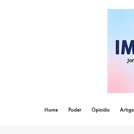
Skip
to
content
Home
Poder
Opinião
Artigo