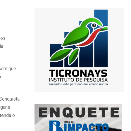
pos
ia
 sem que
a
Conquista,
lguns
tenda o