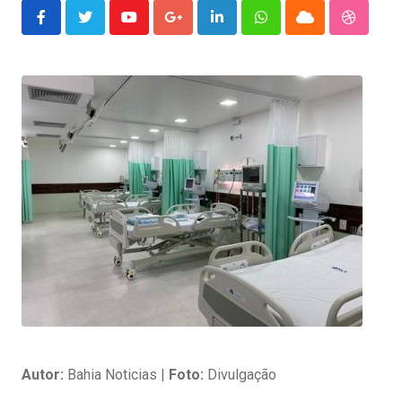
Youtube
Google+
LinkedIn
Whatsapp
Cloud
Stumble
Autor:
Bahia Noticias |
Foto:
Divulgação