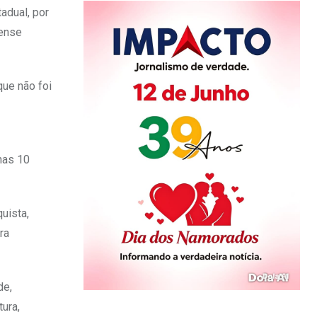
adual, por
tense
que não foi
nas 10
uista,
ra
de,
ura,