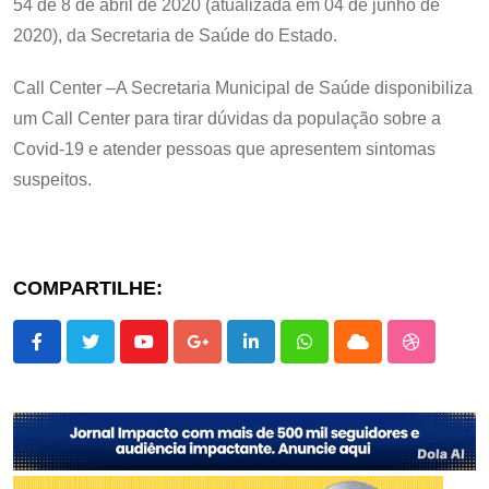
54 de 8 de abril de 2020 (atualizada em 04 de junho de
2020), da Secretaria de Saúde do Estado.
Call Center –A Secretaria Municipal de Saúde disponibiliza
um Call Center para tirar dúvidas da população sobre a
Covid-19 e atender pessoas que apresentem sintomas
suspeitos.
COMPARTILHE:
Youtube
Google+
LinkedIn
Whatsapp
Cloud
StumbleU