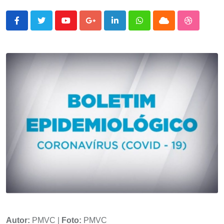
Youtube
Google+
LinkedIn
Whatsapp
Cloud
StumbleU
Autor:
PMVC |
Foto:
PMVC