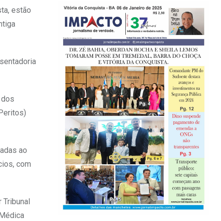
ta, estão
ntiga
sentadoria
 dos
Peritos)
iadas ao
cios, com
 Tribunal
 Médica