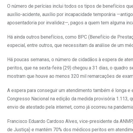
O número de perícias inclui todos os tipos de benefícios qu
auxílio-acidente, auxílio por incapacidade temporária —anti
aposentadoria por invalidez—, pagos a quem tem alguma inca
Há ainda outros benefícios, como BPC (Benefício de Presta
especial, entre outros, que necessitam da análise de um méd
Há poucas semanas, o número de cidadãos à espera de atend
peritos, que na sexta-feira (29) chegou a 31 dias, o quadr
mostram que houve ao menos 320 mil remarcações de exames
A espera para conseguir um atendimento também é longa e 
Congresso Nacional na edição da medida provisória 1.113, qu
envio de atestado pela internet, como já ocorreu na pandemi
Francisco Eduardo Cardoso Alves, vice-presidente da ANMP, 
de Justiça) e mantém 70% dos médicos peritos em atendimen