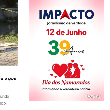
ja o que
egundo
ico.