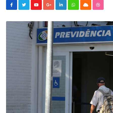
Youtube
Google+
LinkedIn
Whatsapp
Cloud
Stumble