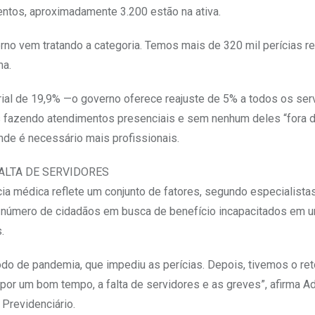
ntos, aproximadamente 3.200 estão na ativa.
no vem tratando a categoria. Temos mais de 320 mil perícias 
ma.
rial de 19,9% —o governo oferece reajuste de 5% a todos os ser
s fazendo atendimentos presenciais e sem nenhum deles “fora 
nde é necessário mais profissionais.
ALTA DE SERVIDORES
cia médica reflete um conjunto de fatores, segundo especialista
o número de cidadãos em busca de benefício incapacitados em 
.
odo de pandemia, que impediu as perícias. Depois, tivemos o re
or um bom tempo, a falta de servidores e as greves”, afirma Ad
 Previdenciário.