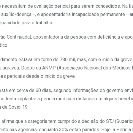
e necessitam de avaliação pericial para serem concedidos. Na lis
go auxílio-doença—, e aposentadoria incapacidade permanente —a
pacidade para o trabalho.
ção Continuada), aposentadoria da pessoa com deficiência e apo
ico.
imento estava em torno de 780 mil, mas, com o início da greve
o se agravou. Dados da ANMP (Associação Nacional dos Médicos 
 periciais desde o início da greve.
está em cerca de 60 dias, segundo informações do governo env
e tenta implantar a perícia médica a distância em alguns benefí
a de Covid-19.
afirma que a categoria tem cumprido a decisão do STJ (Superior
to nas agências, enquanto 30% estão parados. Hoje, a Perícia