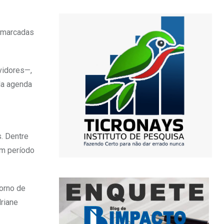
remarcadas
vidores—,
da agenda
s. Dentre
um período
torno de
riane