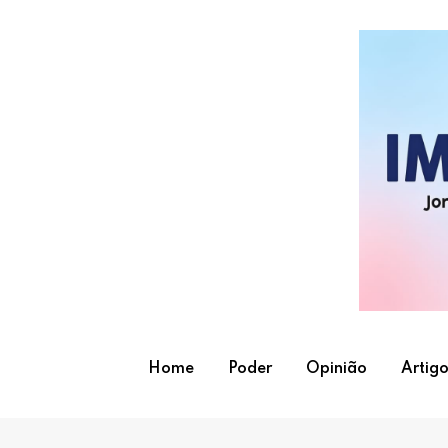
Skip
to
content
Home
Poder
Opinião
Artigo