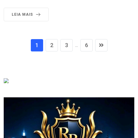
LEIA MAIS
1
2
3
6
...