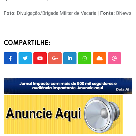
Foto:
Divulgação/Brigada Militar de Vacaria |
Fonte:
BNews
COMPARTILHE:
Youtube
Google+
LinkedIn
Whatsapp
Cloud
StumbleU