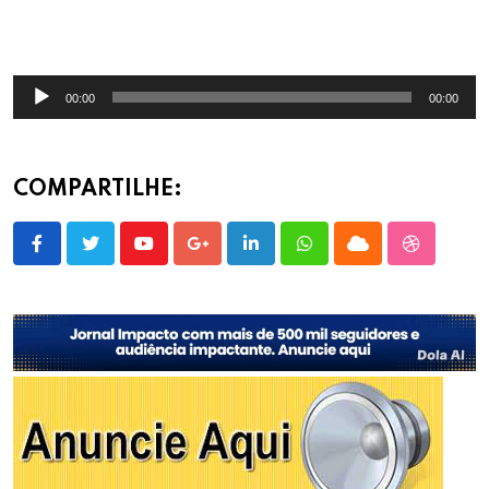
Tocador
00:00
00:00
de
áudio
COMPARTILHE:
Youtube
Google+
LinkedIn
Whatsapp
Cloud
StumbleU