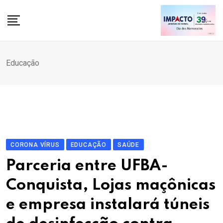
Skip
to
content
Educação
CORONA VÍRUS
EDUCAÇÃO
SAÚDE
Parceria entre UFBA-
Conquista, Lojas maçônicas
e empresa instalará túneis