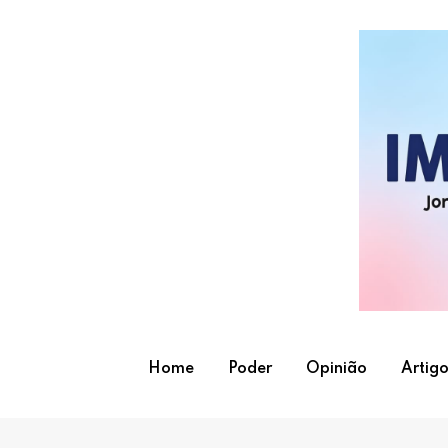
Skip
to
content
Home
Poder
Opinião
Artigo