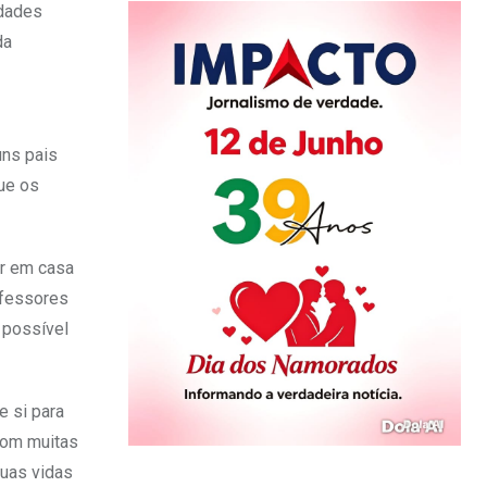
idades
da
uns pais
ue os
or em casa
ofessores
 possível
e si para
com muitas
suas vidas