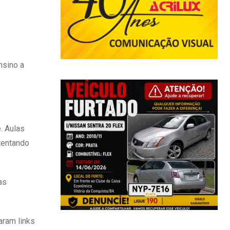
nsino a
. Aulas
tentando
as
aram links