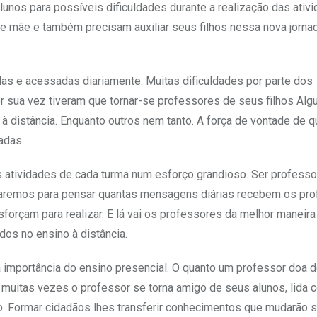
lunos para possíveis dificuldades durante a realização das ativ
e mãe e também precisam auxiliar seus filhos nessa nova jorna
as e acessadas diariamente. Muitas dificuldades por parte dos
 sua vez tiveram que tornar-se professores de seus filhos Alg
 distância. Enquanto outros nem tanto. A força de vontade de q
adas.
 atividades de cada turma num esforço grandioso. Ser profess
 Paremos para pensar quantas mensagens diárias recebem os pr
forçam para realizar. E lá vai os professores da melhor maneira
os no ensino à distância.
 importância do ensino presencial. O quanto um professor doa d
muitas vezes o professor se torna amigo de seus alunos, lida 
o. Formar cidadãos lhes transferir conhecimentos que mudarão 