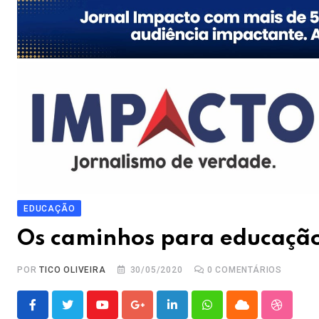
EDUCAÇÃO
Os caminhos para educaçã
POR
TICO OLIVEIRA
30/05/2020
0
COMENTÁRIOS
Youtube
Google+
LinkedIn
Whatsapp
Cloud
Stumble