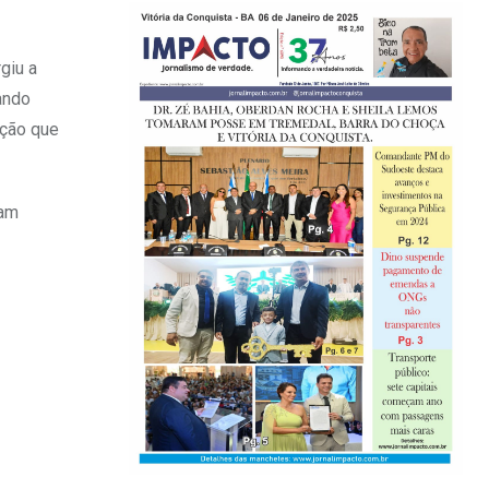
giu a
ando
ação que
jam