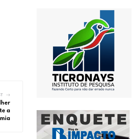
ST
lher
te a
mia