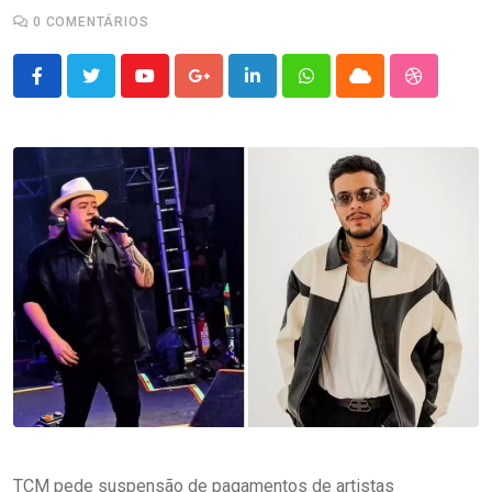
0
COMENTÁRIOS
Youtube
Google+
LinkedIn
Whatsapp
Cloud
StumbleU
TCM pede suspensão de pagamentos de artistas