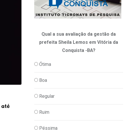
Qual a sua avaliação da gestão da
prefeita Sheila Lemos em Vitória da
Conquista -BA?
Ótima
Boa
,
Regular
POLITICA
TV IMPACTO
 até
ACM Neto defende atendimento imedia
Ruim
casos emergenciais
10/06/2026
Péssima