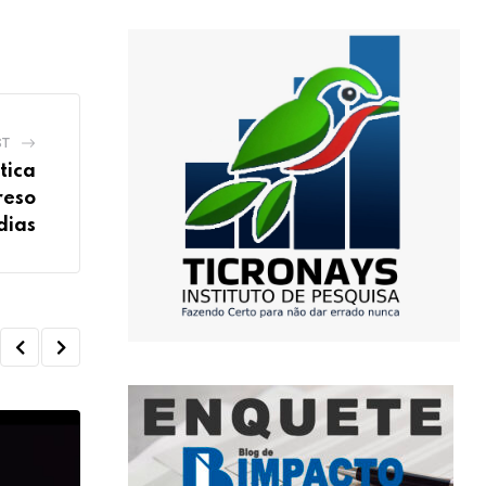
ST
tica
reso
dias