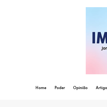
Skip
to
content
Home
Poder
Opinião
Artigo