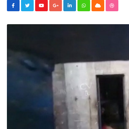
Youtube
Google+
LinkedIn
Whatsapp
Cloud
Stumble