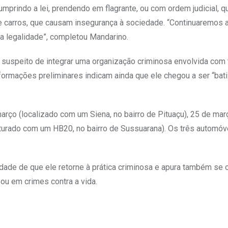
umprindo a lei, prendendo em flagrante, ou com ordem judicial, 
 carros, que causam insegurança à sociedade. “Continuaremos 
da legalidade”, completou Mandarino.
 suspeito de integrar uma organização criminosa envolvida com 
nformações preliminares indicam ainda que ele chegou a ser “bat
arço (localizado com um Siena, no bairro de Pituaçu), 25 de mar
capturado com um HB20, no bairro de Sussuarana). Os três automóv
lidade de que ele retorne à prática criminosa e apura também se 
 ou em crimes contra a vida.