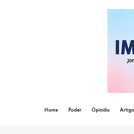
Skip
to
content
Home
Poder
Opinião
Artigo