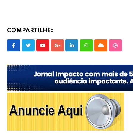
COMPARTILHE:
Youtube
Google+
LinkedIn
Whatsapp
Cloud
Stumble