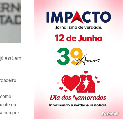
 já está em
rdadeiro
, como
amente em
aia sempre