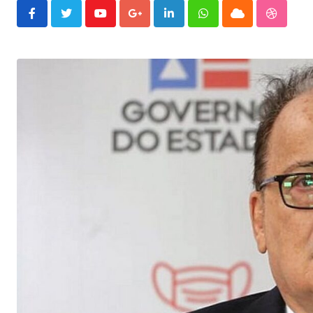
Youtube
Google+
LinkedIn
Whatsapp
Cloud
Stumble