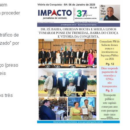
quem
a proceder
tráfico de
izado” por
ço (preso
eis
os três