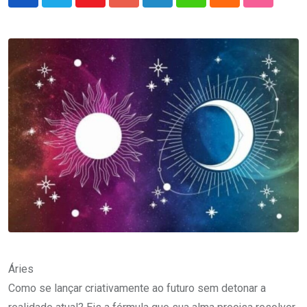
Youtube
Google+
LinkedIn
Whatsapp
Cloud
StumbleU
Áries
Como se lançar criativamente ao futuro sem detonar a