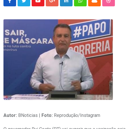
Youtube
Google+
LinkedIn
Whatsapp
Cloud
StumbleU
Autor:
BNoticias |
Foto:
Reprodução/Instagram