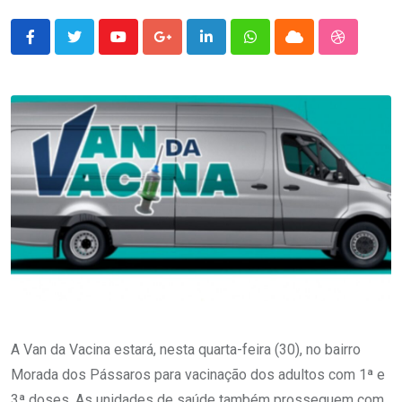
Youtube
Google+
LinkedIn
Whatsapp
Cloud
StumbleU
A Van da Vacina estará, nesta quarta-feira (30), no bairro
Morada dos Pássaros para vacinação dos adultos com 1ª e
3ª doses. As unidades de saúde também prosseguem com