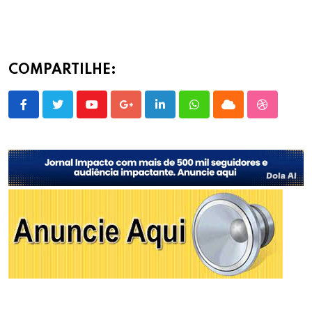
COMPARTILHE:
Youtube
Google+
LinkedIn
Whatsapp
Cloud
StumbleU