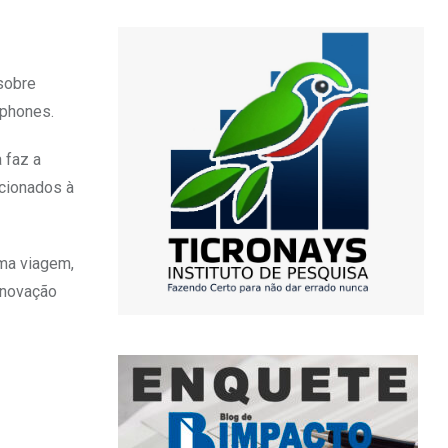
sobre
tphones.
 faz a
acionados à
uma viagem,
inovação