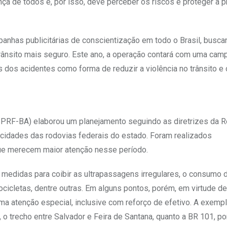
ça de todos e, por isso, deve perceber os riscos e proteger a p
anhas publicitárias de conscientização em todo o Brasil, busc
trânsito mais seguro. Este ano, a operação contará com uma cam
dos acidentes como forma de reduzir a violência no trânsito e
(SPRF-BA) elaborou um planejamento seguindo as diretrizes da 
cidades das rodovias federais do estado. Foram realizados
que merecem maior atenção nesse período.
edidas para coibir as ultrapassagens irregulares, o consumo d
otocicletas, dentre outras. Em alguns pontos, porém, em virtude d
ma atenção especial, inclusive com reforço de efetivo. A exemp
, o trecho entre Salvador e Feira de Santana, quanto a BR 101, po