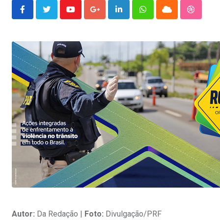
Youtube
Google+
LinkedIn
Whatsapp
Cloud
Stumble
Autor:
Da Redação |
Foto:
Divulgação/PRF