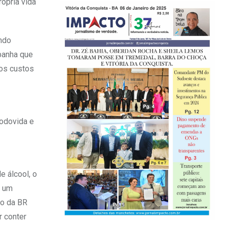
rópria vida
ando
panha que
 os custos
Rodovida e
e álcool, o
e um
lo da BR
r conter