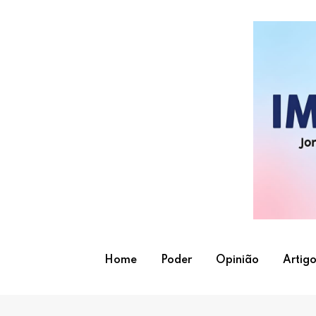
Skip
to
content
Home
Poder
Opinião
Artigo