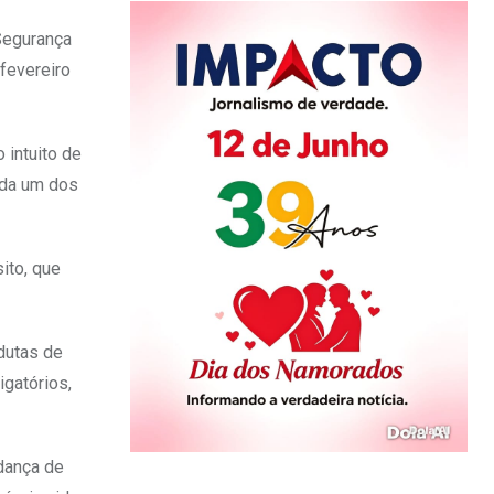
Segurança
 fevereiro
 intuito de
cada um dos
ito, que
dutas de
igatórios,
udança de