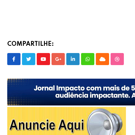
COMPARTILHE:
Youtube
Google+
LinkedIn
Whatsapp
Cloud
Stumble