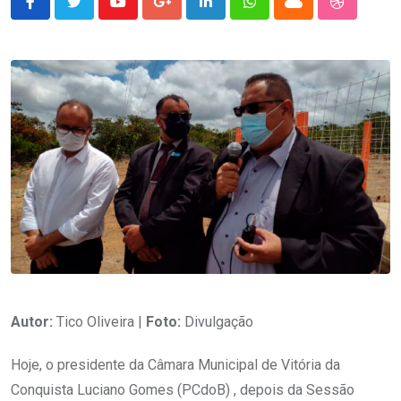
Youtube
Google+
LinkedIn
Whatsapp
Cloud
StumbleU
Autor:
Tico Oliveira |
Foto:
Divulgação
Hoje, o presidente da Câmara Municipal de Vitória da
Conquista Luciano Gomes (PCdoB) , depois da Sessão