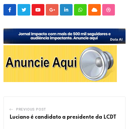
Youtube
Google+
LinkedIn
Whatsapp
Cloud
StumbleU
PREVIOUS POST
Luciano é candidato a presidente da LCDT