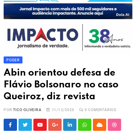
PODER
Abin orientou defesa de
Flávio Bolsonaro no caso
Queiroz, diz revista
POR
TICO OLIVEIRA
11/12/2020
0
COMENTÁRIOS
Youtube
Google+
LinkedIn
Whatsapp
Cloud
StumbleU