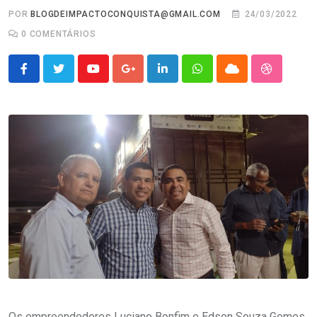
POR
BLOGDEIMPACTOCONQUISTA@GMAIL.COM
24/03/2022
0
COMENTÁRIOS
Youtube
Google+
LinkedIn
Whatsapp
Cloud
StumbleU
Os empreendedores Luciano Bonfim e Edson Souza Gomes