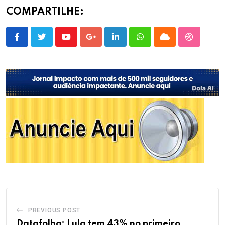
COMPARTILHE:
Youtube
Google+
LinkedIn
Whatsapp
Cloud
StumbleU
PREVIOUS POST
Datafolha: Lula tem 43% no primeiro