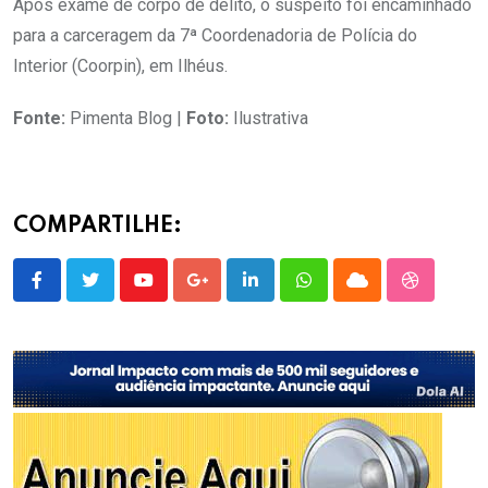
Após exame de corpo de delito, o suspeito foi encaminhado
para a carceragem da 7ª Coordenadoria de Polícia do
Interior (Coorpin), em Ilhéus.
Fonte:
Pimenta Blog |
Foto:
Ilustrativa
COMPARTILHE:
Youtube
Google+
LinkedIn
Whatsapp
Cloud
StumbleU