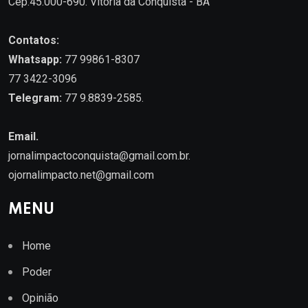
Cep.45.000-690. Vitória da Conquista - BA
Contatos:
Whatsapp:
77 99861-8307
77 3422-3096
Telegram:
77 9.8839-2585.
Email.
jornalimpactoconquista@gmail.com.br
.
ojornalimpacto.net@gmail.com
MENU
Home
Poder
Opinião