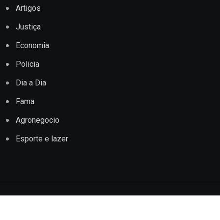
Artigos
Justiça
Economia
Policia
Dia a Dia
Fama
Agronegocio
Esporte e lazer
Copyright © 2022 Jornal Impacto Conquista. Todos os
direitos reservados