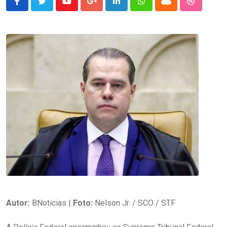
Youtube
Google+
LinkedIn
Whatsapp
Cloud
StumbleU
Autor:
BNoticias |
Foto:
Nelson Jr. / SCO / STF