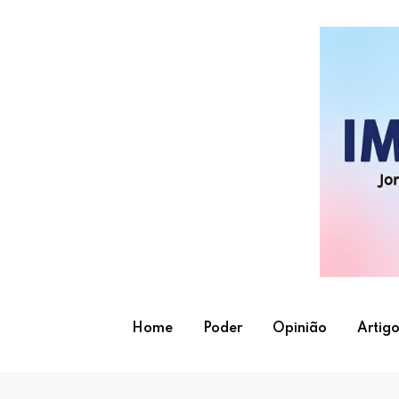
Skip
to
content
Home
Poder
Opinião
Artigo