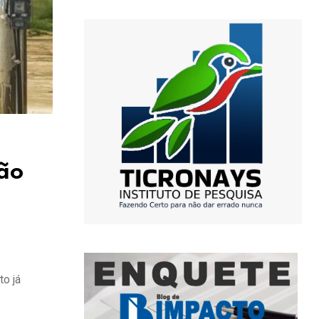
ção
to já