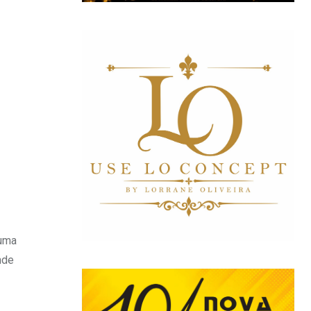
 uma
nde