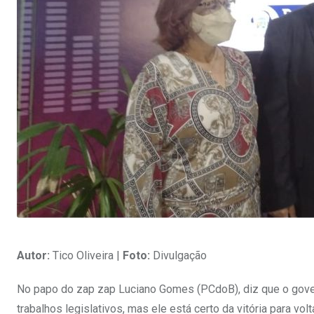
Autor:
Tico Oliveira |
Foto:
Divulgação
No papo do zap zap Luciano Gomes (PCdoB), diz que o gov
trabalhos legislativos, mas ele está certo da vitória para vo