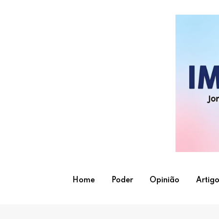
Skip
to
content
Home
Poder
Opinião
Artigo