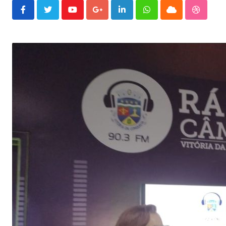
Youtube
Google+
LinkedIn
Whatsapp
Cloud
Stumble