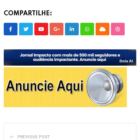
COMPARTILHE:
Youtube
Google+
LinkedIn
Whatsapp
Cloud
StumbleU
PREVIOUS POST