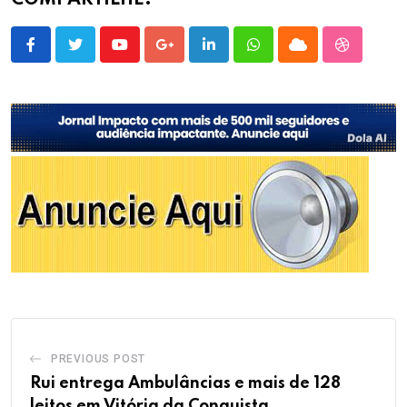
COMPARTILHE:
Youtube
Google+
LinkedIn
Whatsapp
Cloud
StumbleU
PREVIOUS POST
Rui entrega Ambulâncias e mais de 128
leitos em Vitória da Conquista.