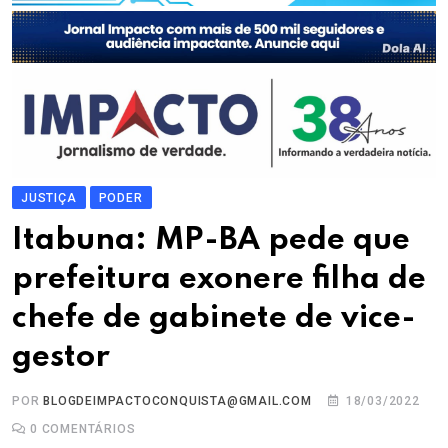
JUSTIÇA
PODER
Itabuna: MP-BA pede que
prefeitura exonere filha de
chefe de gabinete de vice-
gestor
POR
BLOGDEIMPACTOCONQUISTA@GMAIL.COM
18/03/2022
0
COMENTÁRIOS