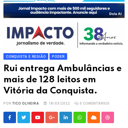
CONQUISTA E REGIÃO
PODER
Rui entrega Ambulâncias e
mais de 128 leitos em
Vitória da Conquista.
POR
TICO OLIVEIRA
18/03/2022
0
COMENTÁRIOS
Youtube
Google+
LinkedIn
Whatsapp
Cloud
StumbleU