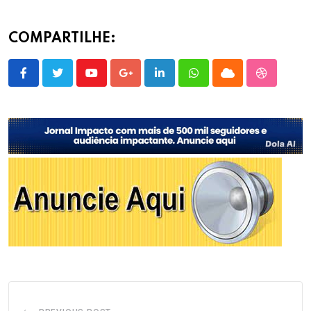
COMPARTILHE:
Youtube
Google+
LinkedIn
Whatsapp
Cloud
StumbleU