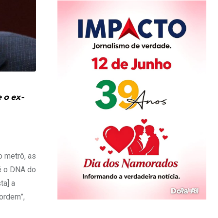
 o ex-
o metrô, as
 é o DNA do
ta] a
 ordem”,