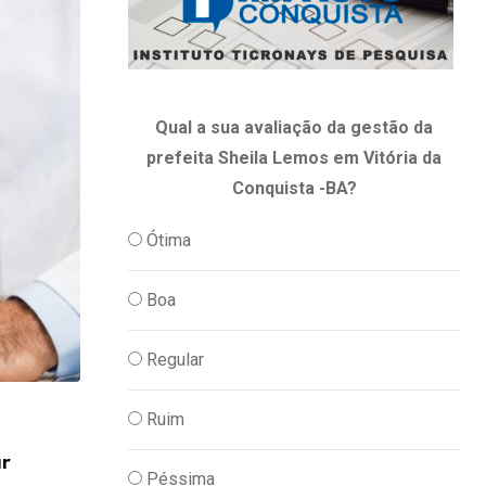
Qual a sua avaliação da gestão da
prefeita Sheila Lemos em Vitória da
Conquista -BA?
Ótima
Boa
Regular
Ruim
,
PODER
POLITICA
ar
DNIT autoriza aumento de quase R$ 4 m
Péssima