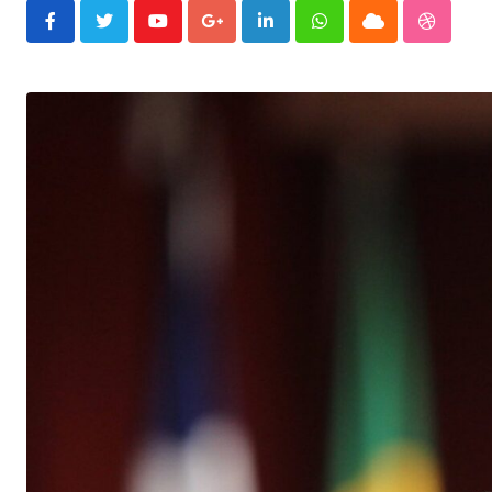
Youtube
Google+
LinkedIn
Whatsapp
Cloud
Stumble