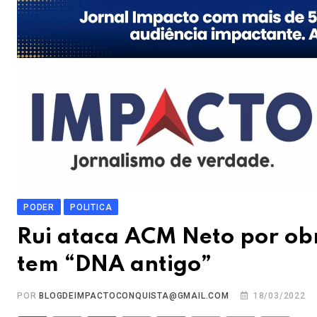
PODER
POLITICA
Rui ataca ACM Neto por obr
tem “DNA antigo”
POR
BLOGDEIMPACTOCONQUISTA@GMAIL.COM
18/03/2022