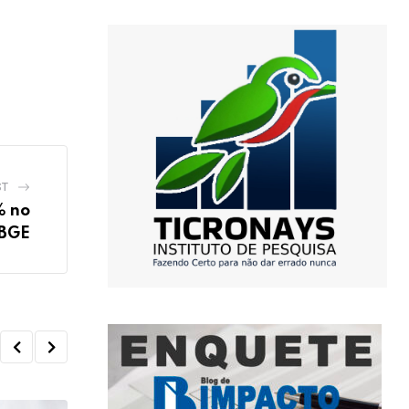
ST
% no
IBGE