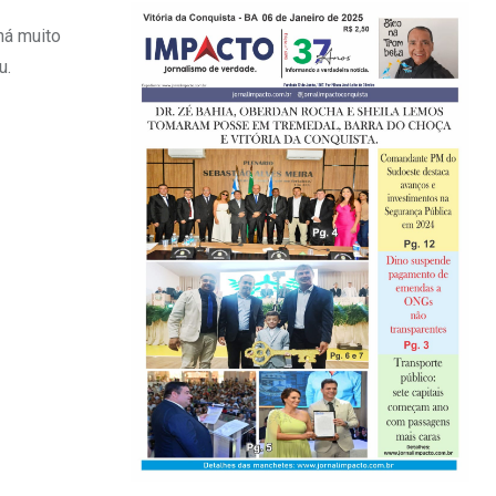
há muito
u.