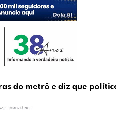
as do metrô e diz que polític
0
COMENTÁRIOS