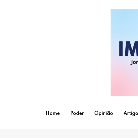
Skip
to
content
Home
Poder
Opinião
Artigo