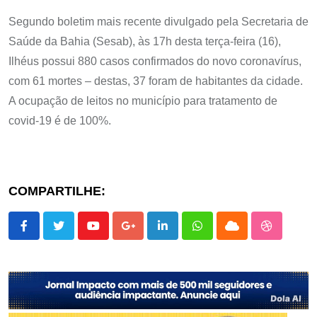
Segundo boletim mais recente divulgado pela Secretaria de
Saúde da Bahia (Sesab), às 17h desta terça-feira (16),
Ilhéus possui 880 casos confirmados do novo coronavírus,
com 61 mortes – destas, 37 foram de habitantes da cidade.
A ocupação de leitos no município para tratamento de
covid-19 é de 100%.
COMPARTILHE:
Youtube
Google+
LinkedIn
Whatsapp
Cloud
StumbleU