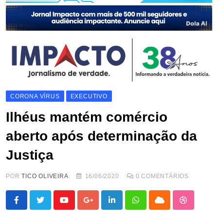
CORONA VÍRUS
EXECUTIVO
Ilhéus mantém comércio
aberto após determinação da
Justiça
POR
TICO OLIVEIRA
16/06/2020
0
COMENTÁRIOS
Youtube
Google+
LinkedIn
Whatsapp
Cloud
StumbleU