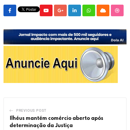
Youtube
Google+
LinkedIn
Whatsapp
Cloud
Stumb
PREVIOUS POST
Ilhéus mantém comércio aberto após
determinação da Justiça