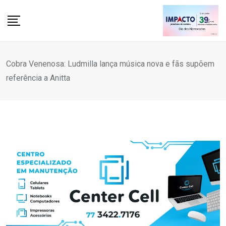
Skip
to
content
Cobra Venenosa: Ludmilla lança música nova e fãs supõem
referência a Anitta