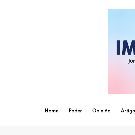
Skip
to
content
Home
Poder
Opinião
Artigo