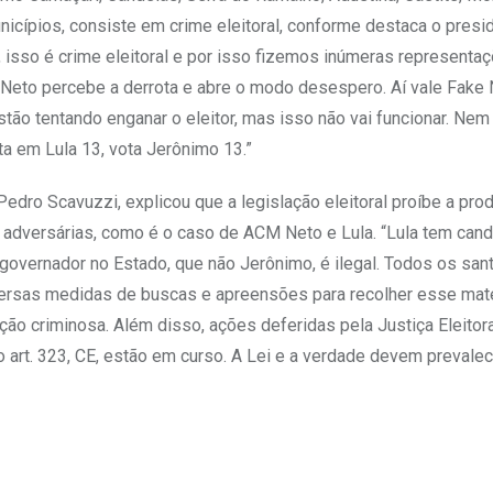
icípios, consiste em crime eleitoral, conforme destaca o presi
, isso é crime eleitoral e por isso fizemos inúmeras representa
 Neto percebe a derrota e abre o modo desespero. Aí vale Fake
: estão tentando enganar o eleitor, mas isso não vai funcionar. Nem
ta em Lula 13, vota Jerônimo 13.”
 Pedro Scavuzzi, explicou que a legislação eleitoral proíbe a pr
adversárias, como é o caso de ACM Neto e Lula. “Lula tem cand
 governador no Estado, que não Jerônimo, é ilegal. Todos os san
versas medidas de buscas e apreensões para recolher esse mate
ão criminosa. Além disso, ações deferidas pela Justiça Eleitor
o art. 323, CE, estão em curso. A Lei e a verdade devem prevalec