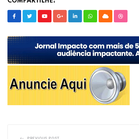
COMPARTILHE:
Youtube
Google+
LinkedIn
Whatsapp
Cloud
Stumble
PREVIOUS POST