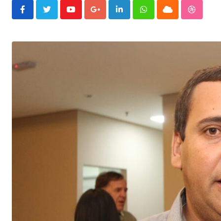
Youtube
Google+
LinkedIn
Whatsapp
Cloud
Stumble