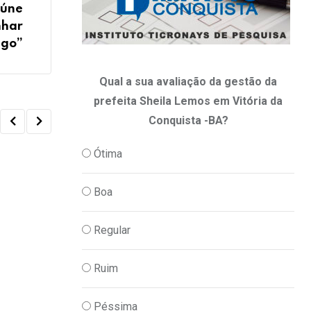
eúne
nhar
ngo”
Qual a sua avaliação da gestão da
prefeita Sheila Lemos em Vitória da
Conquista -BA?
Ótima
Boa
A
DENÚNCIA
Regular
a
Comida preparada em banheiro na Sap
12/02/2024
Ruim
Péssima