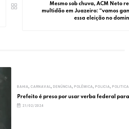
Mesmo sob chuva, ACM Neto r
multidão em Juazeiro: “vamos ga
essa eleição no domi
,
,
,
,
,
BAHIA
CARNAVAL
DENÚNCIA
POLÊMICA
POLICIA
POLITIC
Prefeito é preso por usar verba federal par
21/02/2024