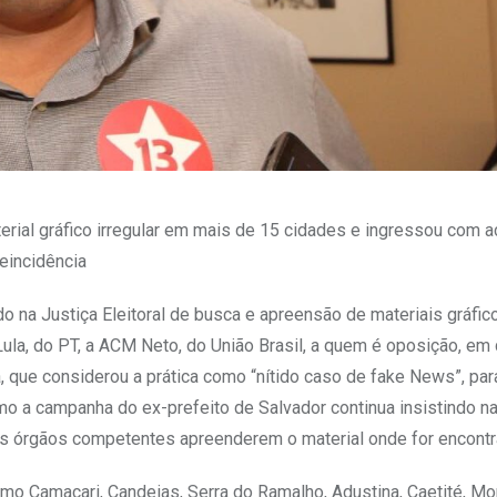
erial gráfico irregular em mais de 15 cidades e ingressou com a
reincidência
o na Justiça Eleitoral de busca e apreensão de materiais gráfic
la, do PT, a ACM Neto, do União Brasil, a quem é oposição, em 
, que considerou a prática como “nítido caso de fake News”, par
o a campanha do ex-prefeito de Salvador continua insistindo na
 os órgãos competentes apreenderem o material onde for encontr
como Camaçari, Candeias, Serra do Ramalho, Adustina, Caetité, M