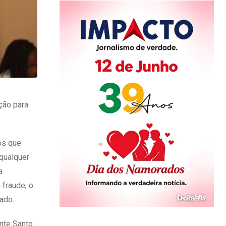
ção para
os que
qualquer
a
 fraude, o
ado.
onte Santo