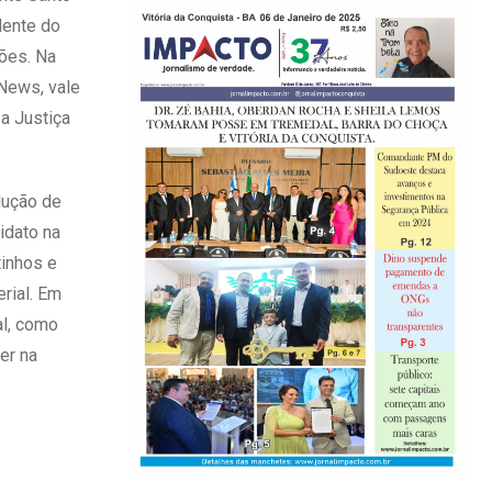
dente do
ções. Na
 News, vale
 a Justiça
odução de
idato na
tinhos e
rial. Em
al, como
er na