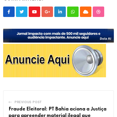
Youtube
Google+
LinkedIn
Whatsapp
Cloud
StumbleU
PREVIOUS POST
Fraude Eleitoral: PT Bahia aciona a Justiça
para apreender material ilegal que