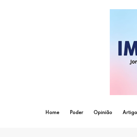
Skip
to
content
Home
Poder
Opinião
Artigo