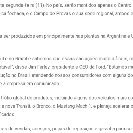
sta segunda-feira (11). No país, serão mantidos apenas o Centro
rica fechada, e o Campo de Provas e sua sede regional, ambos
 ser produzidos em principalmente nas plantas na Argentina e U
ul e no Brasil e sabemos que essas são ações muito difíceis, 
ntável”, disse Jim Farley, presidente e CEO da Ford. “Estamos 
odução no Brasil, atendendo nossos consumidores com alguns d
sse a empresa em comunicado.
fólio global de produtos, incluindo alguns dos veículos mais c
a nova Transit, o Bronco, o Mustang Mach 1, e planeja acelerar 
icados.
es de vendas, serviços, peças de reposição e garantia para seu