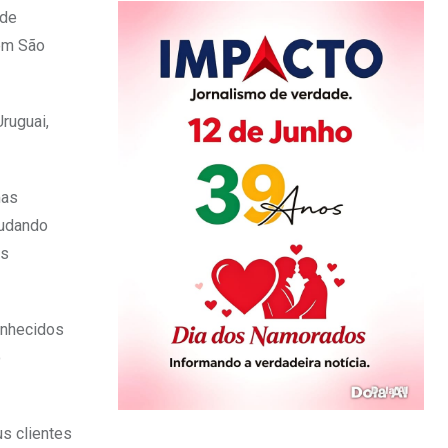
 de
 em São
ruguai,
mas
mudando
os
onhecidos
o
s clientes