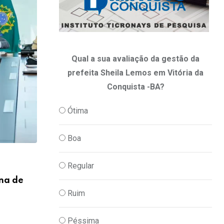
Qual a sua avaliação da gestão da
prefeita Sheila Lemos em Vitória da
Conquista -BA?
Ótima
Boa
,
ECONOMIA
UNCATEGORIZED
Regular
na de
“Roubo descarado”: diretor do New Yor
ataca
Ruim
01/06/2026
Péssima