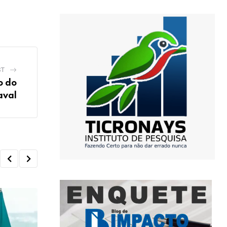
ST
o do
aval