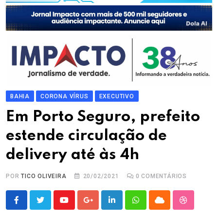
BAHIA
CORONA VÍRUS
EXECUTIVO
Em Porto Seguro, prefeito
estende circulação de
delivery até às 4h
POR
TICO OLIVEIRA
20/02/2021
0
COMENTÁRIOS
Youtube
Google+
LinkedIn
Whatsapp
Cloud
StumbleU