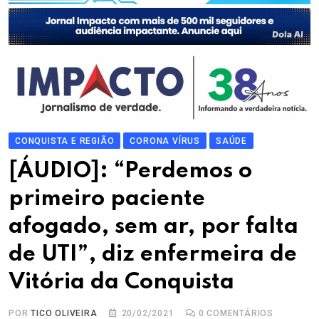
CONQUISTA E REGIÃO
CORONA VÍRUS
SAÚDE
[ÁUDIO]: “Perdemos o
primeiro paciente
afogado, sem ar, por falta
de UTI”, diz enfermeira de
Vitória da Conquista
POR
TICO OLIVEIRA
20/02/2021
0
COMENTÁRIOS