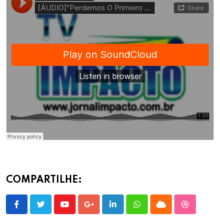
COMPARTILHE:
Youtube
Google+
LinkedIn
Whatsapp
Cloud
StumbleU