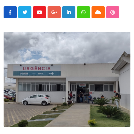
Youtube
Google+
LinkedIn
Whatsapp
Cloud
StumbleU