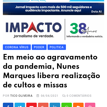
CORONA VÍRUS
PODER
POLITICA
Em meio ao agravamento
da pandemia, Nunes
Marques libera realização
de cultos e missas
POR
TICO OLIVEIRA
04/04/2021
0
COMENTÁRIOS