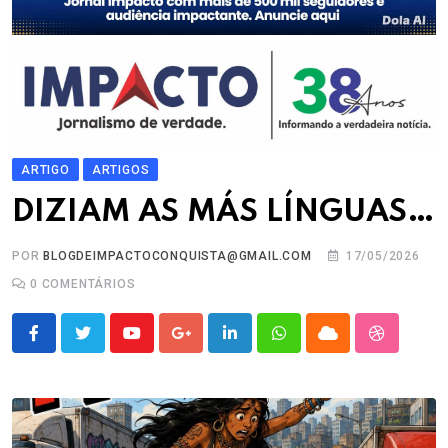
ARTIGO
ARTIGOS
DIZIAM AS MÁS LÍNGUAS…
POR
BLOGDEIMPACTOCONQUISTA@GMAIL.COM
17/05/2026
0
COMENTÁRIOS
Youtube
Google+
LinkedIn
Whatsapp
Cloud
StumbleU