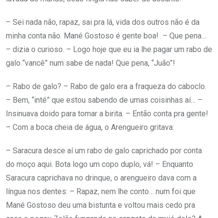
– Sei nada não, rapaz, sai pra lá, vida dos outros não é da
minha conta não. Mané Gostoso é gente boa! – Que pena…
– dizia o curioso. – Logo hoje que eu ia lhe pagar um rabo de
galo “vancê” num sabe de nada! Que pena, “Juão”!
– Rabo de galo? – Rabo de galo era a fraqueza do caboclo.
– Bem, “inté” que estou sabendo de umas coisinhas aí… –
Insinuava doido para tomar a birita. – Então conta pra gente!
– Com a boca cheia de água, o Arengueiro gritava:
– Saracura desce aí um rabo de galo caprichado por conta
do moço aqui. Bota logo um copo duplo, vá! – Enquanto
Saracura caprichava no drinque, o arengueiro dava com a
língua nos dentes: – Rapaz, nem lhe conto… num foi que
Mané Gostoso deu uma bistunta e voltou mais cedo pra