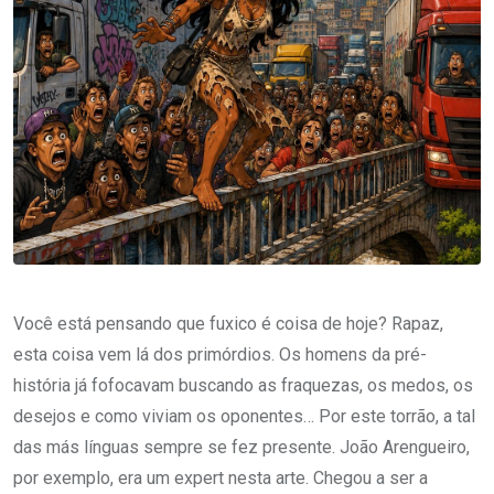
Você está pensando que fuxico é coisa de hoje? Rapaz,
esta coisa vem lá dos primórdios. Os homens da pré-
história já fofocavam buscando as fraquezas, os medos, os
desejos e como viviam os oponentes… Por este torrão, a tal
das más línguas sempre se fez presente. João Arengueiro,
por exemplo, era um expert nesta arte. Chegou a ser a