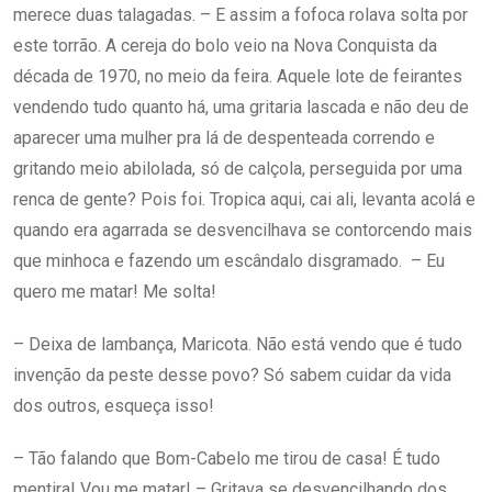
merece duas talagadas. – E assim a fofoca rolava solta por
este torrão. A cereja do bolo veio na Nova Conquista da
década de 1970, no meio da feira. Aquele lote de feirantes
vendendo tudo quanto há, uma gritaria lascada e não deu de
aparecer uma mulher pra lá de despenteada correndo e
gritando meio abilolada, só de calçola, perseguida por uma
renca de gente? Pois foi. Tropica aqui, cai ali, levanta acolá e
quando era agarrada se desvencilhava se contorcendo mais
que minhoca e fazendo um escândalo disgramado. – Eu
quero me matar! Me solta!
– Deixa de lambança, Maricota. Não está vendo que é tudo
invenção da peste desse povo? Só sabem cuidar da vida
dos outros, esqueça isso!
– Tão falando que Bom-Cabelo me tirou de casa! É tudo
mentira! Vou me matar! – Gritava se desvencilhando dos