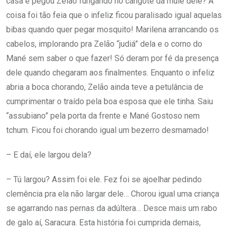
casa e pegou Zelão fungando no cangote da muié dele? A
coisa foi tão feia que o infeliz ficou paralisado igual aquelas
bibas quando quer pegar mosquito! Marilena arrancando os
cabelos, implorando pra Zelão “judiá” dela e o corno do
Mané sem saber o que fazer! Só deram por fé da presença
dele quando chegaram aos finalmentes. Enquanto o infeliz
abria a boca chorando, Zelão ainda teve a petulância de
cumprimentar o traído pela boa esposa que ele tinha. Saiu
“assubiano” pela porta da frente e Mané Gostoso nem
tchum. Ficou foi chorando igual um bezerro desmamado!
– E daí, ele largou dela?
– Tú largou? Assim foi ele. Fez foi se ajoelhar pedindo
clemência pra ela não largar dele… Chorou igual uma criança
se agarrando nas pernas da adúltera… Desce mais um rabo
de galo aí, Saracura. Esta história foi cumprida demais,