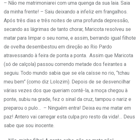
– Não me matrimoniarei com uma quenga da sua laia. Saia
da minha frente! – Saiu deixando a infeliz em frangalhos.
Após três dias e três noites de uma profunda depressão,
secando as lágrimas de tanto chorar, Maricota resolveu se
matar para limpar o seu nome, e assim, berrando igual filhote
de ovelha desembestou em direção ao Rio Pardo
atravessando à feira de ponta a ponta. Assim que Maricota
(só de calçola) passou correndo metade dos feirantes a
seguiu. Todo mundo sabia que se ela caísse no rio, “tchau
meu bem” (como diz Lolozim). Depois de se desvencilhar
várias vezes dos que queriam contê-la, a moça chegou à
ponte, subiu na grade, fez o sinal da cruz, tampou o nariz e
preparou o pulo… – Ninguém entra! Deixa eu me matar em
paz! Antero vai carregar esta culpa pro resto da vida!… Deus
sabe que sou inocente.