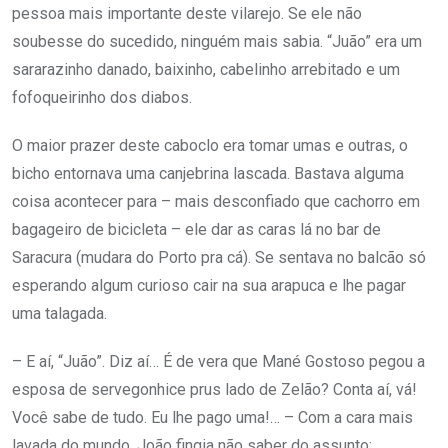
pessoa mais importante deste vilarejo. Se ele não
soubesse do sucedido, ninguém mais sabia. “Juão” era um
sararazinho danado, baixinho, cabelinho arrebitado e um
fofoqueirinho dos diabos.
O maior prazer deste caboclo era tomar umas e outras, o
bicho entornava uma canjebrina lascada. Bastava alguma
coisa acontecer para – mais desconfiado que cachorro em
bagageiro de bicicleta – ele dar as caras lá no bar de
Saracura (mudara do Porto pra cá). Se sentava no balcão só
esperando algum curioso cair na sua arapuca e lhe pagar
uma talagada.
– E aí, “Juão”. Diz aí… É de vera que Mané Gostoso pegou a
esposa de servegonhice prus lado de Zelão? Conta aí, vá!
Você sabe de tudo. Eu lhe pago uma!… – Com a cara mais
lavada do mundo, João fingia não saber do assunto: