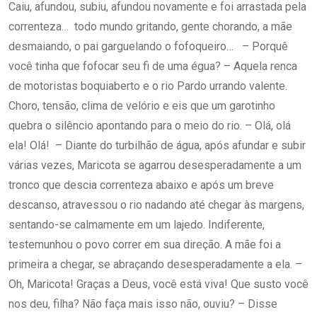
Caiu, afundou, subiu, afundou novamente e foi arrastada pela
correnteza… todo mundo gritando, gente chorando, a mãe
desmaiando, o pai garguelando o fofoqueiro… – Porquê
você tinha que fofocar seu fi de uma égua? – Aquela renca
de motoristas boquiaberto e o rio Pardo urrando valente.
Choro, tensão, clima de velório e eis que um garotinho
quebra o silêncio apontando para o meio do rio. – Olá, olá
ela! Olá! – Diante do turbilhão de água, após afundar e subir
várias vezes, Maricota se agarrou desesperadamente a um
tronco que descia correnteza abaixo e após um breve
descanso, atravessou o rio nadando até chegar às margens,
sentando-se calmamente em um lajedo. Indiferente,
testemunhou o povo correr em sua direção. A mãe foi a
primeira a chegar, se abraçando desesperadamente a ela. –
Oh, Maricota! Graças a Deus, você está viva! Que susto você
nos deu, filha? Não faça mais isso não, ouviu? – Disse