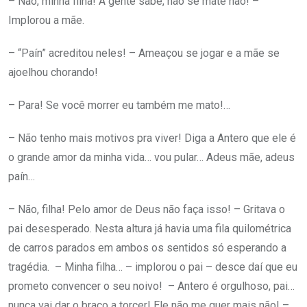
– Não, minha filha! A gente sabe, não se mate não! –
Implorou a mãe.
– “Paín” acreditou neles! – Ameaçou se jogar e a mãe se
ajoelhou chorando!
– Para! Se você morrer eu também me mato!…
– Não tenho mais motivos pra viver! Diga a Antero que ele é
o grande amor da minha vida… vou pular… Adeus mãe, adeus
paín…
– Não, filha! Pelo amor de Deus não faça isso! – Gritava o
pai desesperado. Nesta altura já havia uma fila quilométrica
de carros parados em ambos os sentidos só esperando a
tragédia. – Minha filha… – implorou o pai – desce daí que eu
prometo convencer o seu noivo! – Antero é orgulhoso, pai…
nunca vai dar o braço a torcer! Ele não me quer mais não! –