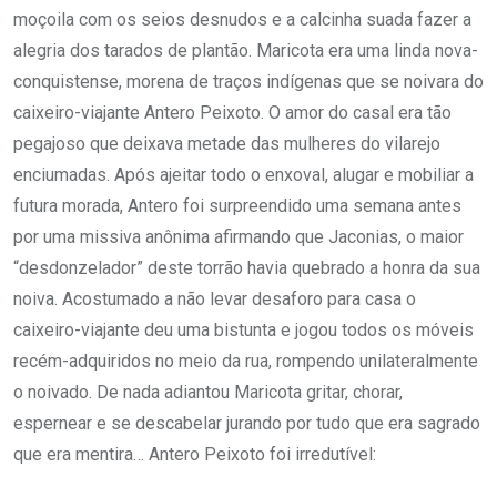
moçoila com os seios desnudos e a calcinha suada fazer a
alegria dos tarados de plantão. Maricota era uma linda nova-
conquistense, morena de traços indígenas que se noivara do
caixeiro-viajante Antero Peixoto. O amor do casal era tão
pegajoso que deixava metade das mulheres do vilarejo
enciumadas. Após ajeitar todo o enxoval, alugar e mobiliar a
futura morada, Antero foi surpreendido uma semana antes
por uma missiva anônima afirmando que Jaconias, o maior
“desdonzelador” deste torrão havia quebrado a honra da sua
noiva. Acostumado a não levar desaforo para casa o
caixeiro-viajante deu uma bistunta e jogou todos os móveis
recém-adquiridos no meio da rua, rompendo unilateralmente
o noivado. De nada adiantou Maricota gritar, chorar,
espernear e se descabelar jurando por tudo que era sagrado
que era mentira… Antero Peixoto foi irredutível: