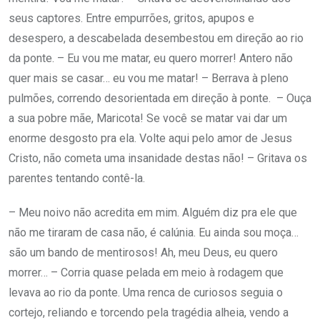
seus captores. Entre empurrões, gritos, apupos e
desespero, a descabelada desembestou em direção ao rio
da ponte. – Eu vou me matar, eu quero morrer! Antero não
quer mais se casar… eu vou me matar! – Berrava à pleno
pulmões, correndo desorientada em direção à ponte. – Ouça
a sua pobre mãe, Maricota! Se você se matar vai dar um
enorme desgosto pra ela. Volte aqui pelo amor de Jesus
Cristo, não cometa uma insanidade destas não! – Gritava os
parentes tentando contê-la.
– Meu noivo não acredita em mim. Alguém diz pra ele que
não me tiraram de casa não, é calúnia. Eu ainda sou moça…
são um bando de mentirosos! Ah, meu Deus, eu quero
morrer… – Corria quase pelada em meio à rodagem que
levava ao rio da ponte. Uma renca de curiosos seguia o
cortejo, reliando e torcendo pela tragédia alheia, vendo a