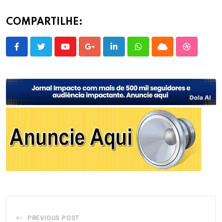
COMPARTILHE:
Youtube
Google+
LinkedIn
Whatsapp
Cloud
StumbleU
PREVIOUS POST