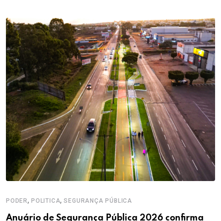
,
,
PODER
POLITICA
SEGURANÇA PÚBLICA
Anuário de Segurança Pública 2026 confirma