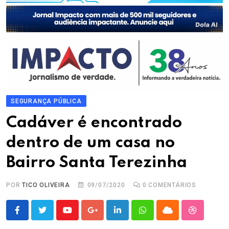
SEGURANÇA PÚBLICA
Cadáver é encontrado
dentro de um casa no
Bairro Santa Terezinha
POR
TICO OLIVEIRA
09/07/2020
0
COMENTÁRIOS
Youtube
Google+
LinkedIn
Whatsapp
Cloud
StumbleU