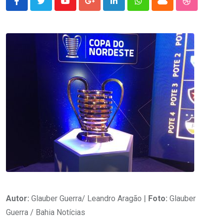
Youtube
Google+
LinkedIn
Whatsapp
Cloud
StumbleU
Autor:
Glauber Guerra/ Leandro Aragão |
Foto:
Glauber
Guerra / Bahia Notícias