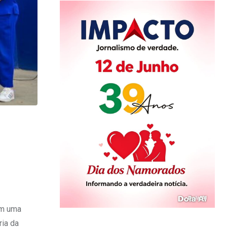
com uma
ria da