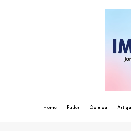
Skip
to
content
Home
Poder
Opinião
Artigo