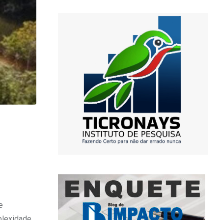
e
plexidade