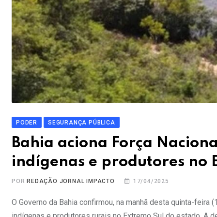
PODER
SEGURANÇA PÚBLICA
Bahia aciona Força Nacional
indígenas e produtores no 
POR
REDAÇÃO JORNAL IMPACTO
17/04/2025
O Governo da Bahia confirmou, na manhã desta quinta-feira (1
indígenas e produtores rurais no Extremo Sul do estado. A 